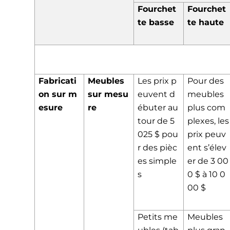
Fourchet
Fourchet
te basse
te haute
Fabricati
Meubles
Les prix p
Pour des
on sur m
sur mesu
euvent d
meubles
esure
re
ébuter au
plus com
tour de 5
plexes, les
025 $ pou
prix peuv
r des pièc
ent s’élev
es simple
er de 3 00
s
0 $ à 10 0
00 $
Petits me
Meubles