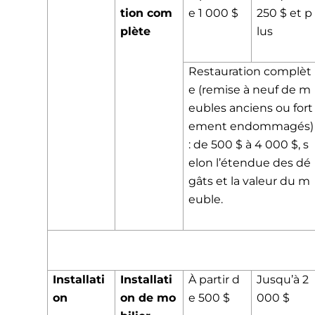
tion com
e 1 000 $
250 $ et p
plète
lus
Restauration complèt
e (remise à neuf de m
eubles anciens ou fort
ement endommagés)
: de 500 $ à 4 000 $, s
elon l’étendue des dé
gâts et la valeur du m
euble.
Installati
Installati
À partir d
Jusqu’à 2
on
on de mo
e 500 $
000 $