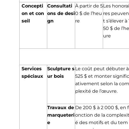
Concepti
Consultati
À partir de 5
Les honora
on et con
ons de desi
0 $ de l’heu
res peuve
seil
gn
re
t s’élever à 
50 $ de l’h
ure
Services
Sculpture s
Le coût peut débuter à
spéciaux
ur bois
525 $ et monter signifi
ativement selon la co
plexité de l’œuvre.
Travaux de
De 200 $ à 2 000 $, en f
marqueteri
onction de la complexi
e
é des motifs et du tem