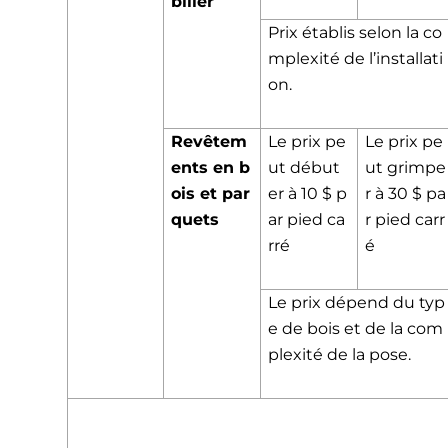
bilier
Prix établis selon la co
mplexité de l’installati
on.
Revêtem
Le prix pe
Le prix pe
ents en b
ut début
ut grimpe
ois et par
er à 10 $ p
r à 30 $ pa
quets
ar pied ca
r pied carr
rré
é
Le prix dépend du typ
e de bois et de la com
plexité de la pose.