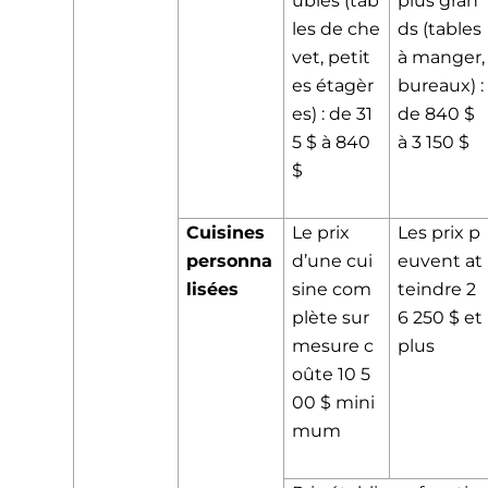
ubles (tab
plus gran
les de che
ds (tables
vet, petit
à manger,
es étagèr
bureaux) :
es) : de 31
de 840 $
5 $ à 840
à 3 150 $
$
Cuisines
Le prix
Les prix p
personna
d’une cui
euvent at
lisées
sine com
teindre 2
plète sur
6 250 $ et
mesure c
plus
oûte 10 5
00 $ mini
mum