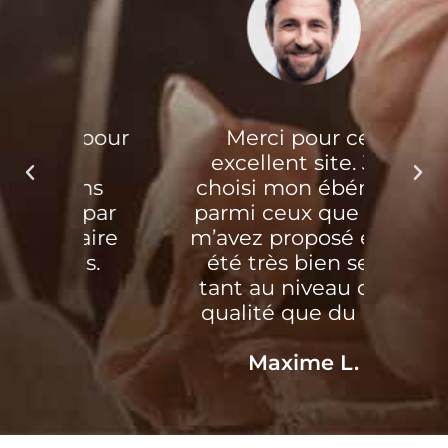
 pour
Merci pour cet
Tr
excellent site. J’ai
trav
ans
choisi mon ébéniste
nou
 par
parmi ceux que vous
pou
aire
m’avez proposé et j’ai
mo
ls.
été très bien servi,
tant au niveau de la
qualité que du prix!
Maxime L.